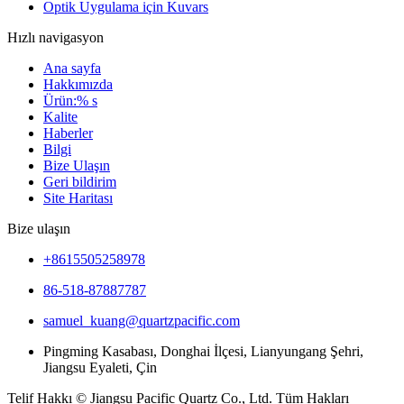
Optik Uygulama için Kuvars
Hızlı navigasyon
Ana sayfa
Hakkımızda
Ürün:% s
Kalite
Haberler
Bilgi
Bize Ulaşın
Geri bildirim
Site Haritası
Bize ulaşın
+8615505258978
86-518-87887787
samuel_kuang@quartzpacific.com
Pingming Kasabası, Donghai İlçesi, Lianyungang Şehri,
Jiangsu Eyaleti, Çin
Telif Hakkı © Jiangsu Pacific Quartz Co., Ltd. Tüm Hakları