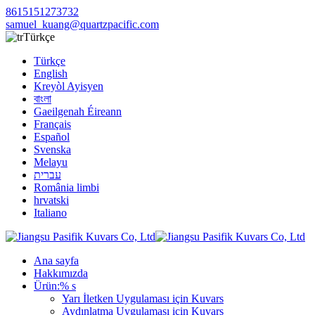
8615151273732
samuel_kuang@quartzpacific.com
Türkçe
Türkçe
English
Kreyòl Ayisyen
বাংলা
Gaeilgenah Éireann
Français
Español
Svenska
Melayu
עברית
România limbi
hrvatski
Italiano
Ana sayfa
Hakkımızda
Ürün:% s
Yarı İletken Uygulaması için Kuvars
Aydınlatma Uygulaması için Kuvars